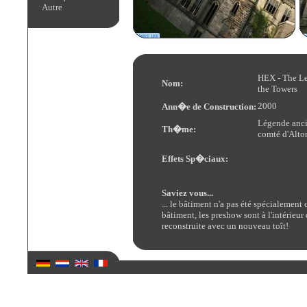
Autre
HEX - The L
Nom:
the Towers
2000
Ann�e de Construction:
Légende anc
Th�me:
comté d'Alto
Effets Sp�ciaux:
Saviez vous...
... le bâtiment n'a pas été spécialement
bâtiment, les preshow sont à l'intérieur 
reconstruite avec un nouveau toît!