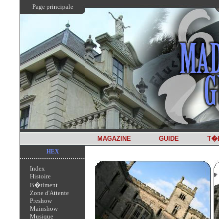
Page principale
MAGAZINE
GUIDE
T�
HEX
Index
Histoire
B�timent
Zone d'Attente
Preshow
Mainshow
Musique