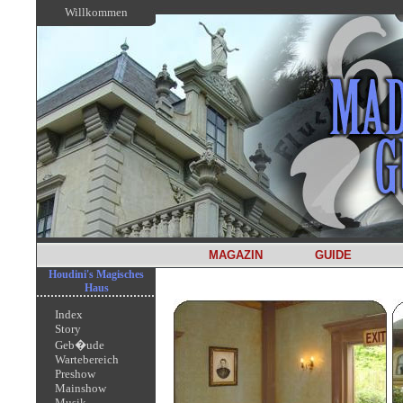
Willkommen
MAGAZIN
GUIDE
Houdini's Magisches
Haus
Index
Story
Geb�ude
Wartebereich
Preshow
Mainshow
Musik