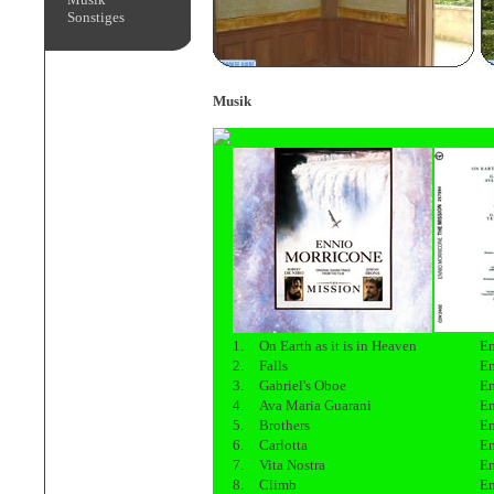
Sonstiges
Musik
1.
On Earth as it is in Heaven
En
2.
Falls
En
3.
Gabriel's Oboe
En
4.
Ava Maria Guarani
En
5.
Brothers
En
6.
Carlotta
En
7.
Vita Nostra
En
8.
Climb
En