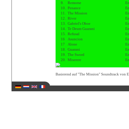
9.
Remorse
En
10.
Penance
En
11.
The Mission
En
12.
River
En
13.
Gabriel's Oboe
En
14.
Te Deum Guarani
En
15.
Refusal
En
16
Asuncion
En
17
Alone
En
18.
Guarani
En
19.
The Sword
En
20.
Miserere
En
Basierend auf "The Mission" Soundtrack von 